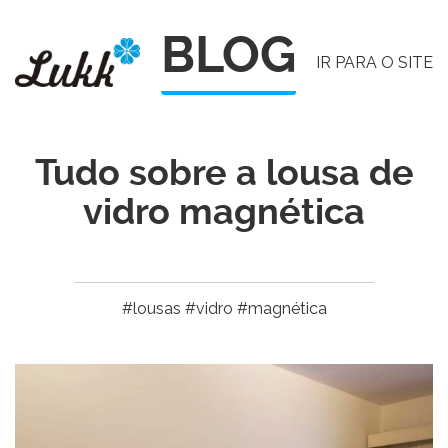
Pular
BLOG
para
IR PARA O SITE
o
conteúdo
Tudo sobre a lousa de
vidro magnética
#lousas #vidro #magnética