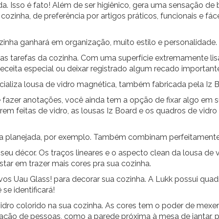
. Isso é fato! Além de ser higiênico, gera uma sensação de b
ozinha, de preferência por artigos práticos, funcionais e fá
zinha ganhará em organização, muito estilo e personalidade.
as tarefas da cozinha. Com uma superfície extremamente lisa,
receita especial ou deixar registrado algum recado important
liza lousa de vidro magnética, também fabricada pela Iz B
 fazer anotações, você ainda tem a opção de fixar algo em su
serem feitas de vidro, as lousas Iz Board e os quadros de vid
ha planejada, por exemplo. Também combinam perfeitamente
seu décor. Os traços lineares e o aspecto clean da lousa d
star em trazer mais cores pra sua cozinha.
os Uau Glass! para decorar sua cozinha. A Lukk possui quad
e identificará!
dro colorido na sua cozinha. As cores tem o poder de mexe
ulação de pessoas, como a parede próxima à mesa de jantar, 