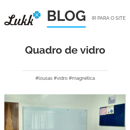
Pular
BLOG
para
IR PARA O SITE
o
conteúdo
Quadro de vidro
#lousas #vidro #magnética