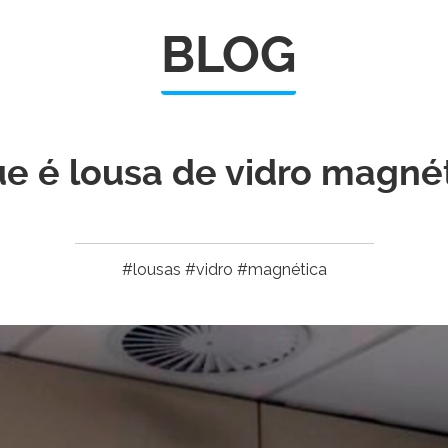
BLOG
e é lousa de vidro magné
#lousas #vidro #magnética