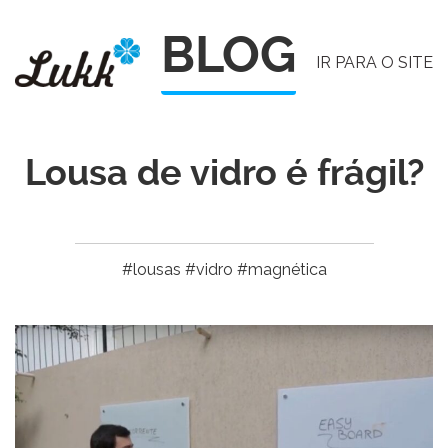
Pular
BLOG
para
IR PARA O SITE
o
conteúdo
Lousa de vidro é frágil?
#lousas #vidro #magnética