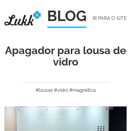
Pular
BLOG
para
IR PARA O SITE
o
conteúdo
Apagador para lousa de
vidro
#lousas #vidro #magnética