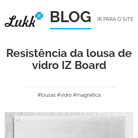
Pular
BLOG
para
IR PARA O SITE
o
conteúdo
Resistência da lousa de
vidro IZ Board
#lousas #vidro #magnética