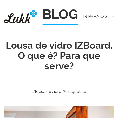
Pular
BLOG
para
IR PARA O SITE
o
conteúdo
Lousa de vidro IZBoard.
O que é? Para que
serve?
#lousas #vidro #magnética