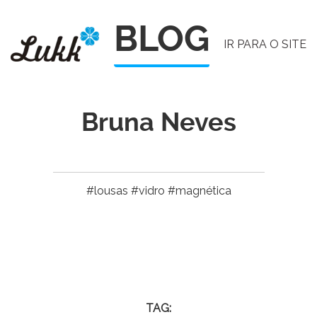
Pular
BLOG
para
IR PARA O SITE
o
conteúdo
Bruna Neves
#lousas #vidro #magnética
TAG: