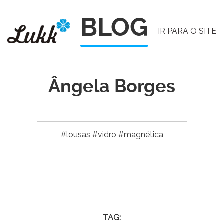
Pular
BLOG
para
IR PARA O SITE
o
conteúdo
Ângela Borges
#lousas #vidro #magnética
TAG: